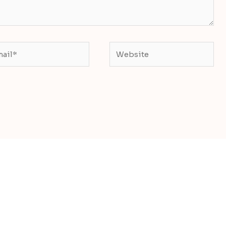
il*
Website