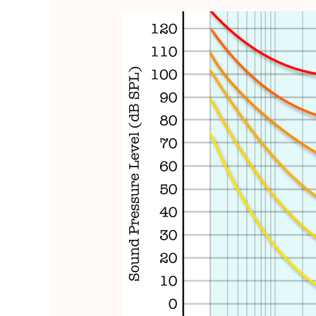
ความ
แตก
ต่าง
ระหว่าง
“ระดับ
เสียง”
กับ
“ความ
ดัง”