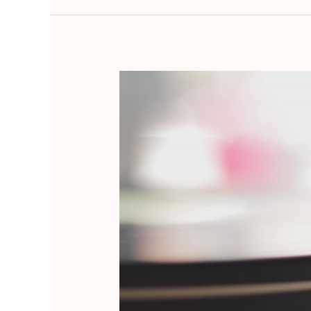
“Sound”
กับ
“Noise”