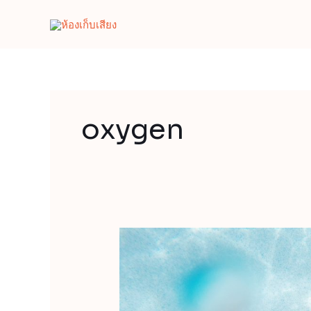
Skip
to
content
oxygen
การ
Reset
ตัว
เอง
ก่อน