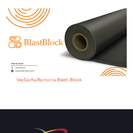
วัสดุป้องกันเสียงรบกวน Blast-Block