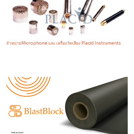
จำหน่ายMicrophone และ เครื่องวัดเสียง Placid Instruments