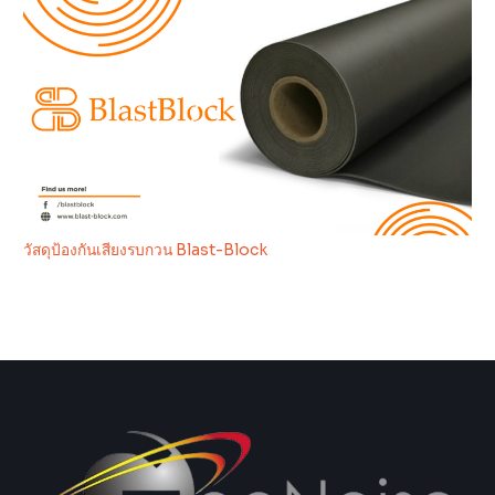
วัสดุป้องกันเสียงรบกวน Blast-Block