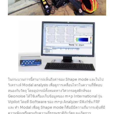
ในกระบวนการนี้สามารถเห็นถึงค่าของ Shape mode และในไป
วิเคราะห์ Modal analysis เพื่อดูการเคลื่อนไหวในความถี่ที่ตอบ
สนองกับวัตถุ โดยอุปกรณ์ทั้งหมดทางวิศวกรอคูสติกส์ของ
Geonoise ได้ใช้เครื่องเก็บข้อมูลของ m+p International รุ่น
Vipilot โดยที่ Software ของ m+p Analyzer มีฟังก์ชั่น FRF
และ ทำ Modal เพื่อดู Shape mode ก็คือมีมีความถี่มากระตุ้นที่มี
ความพ้องหรือตรงกับความถี่ธรรมชาติกับวัตถุ จะเกิดการ