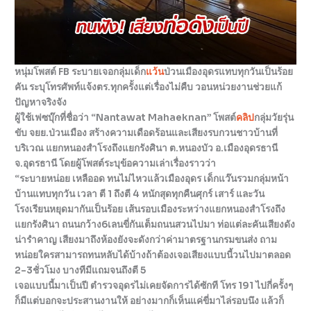
หนุ่มโพสต์ FB ระบายเจอกลุ่มเด็ก
แว้น
ป่วนเมืองอุดรแทบทุกวันเป็นร้อย
คัน ระบุโทรศัพท์แจ้งตร.ทุกครั้งแต่เรื่องไม่คืบ วอนหน่วยงานช่วยแก้
ปัญหาจริงจัง
ผู้ใช้เฟซบุ๊กที่ชื่อว่า “Nantawat Mahaeknan” โพสต์
คลิป
กลุ่มวัยรุ่น
ขับ จยย.ป่วนเมือง สร้างความเดือดร้อนและเสียงรบกวนชาวบ้านที่
บริเวณ แยกหนองสำโรงถึงแยกรังศินา ต.หนองบัว อ.เมืองอุดรธานี
จ.อุดรธานี โดยผู้โพสต์ระบุข้อความเล่าเรื่องราวว่า
“ระบายหน่อย เหลืออด ทนไม่ไหวแล้วเมืองอุดร เด็กแว๊นรวมกลุ่มหน้า
บ้านแทบทุกวัน เวลา ตี 1 ถึงตี 4 หนักสุดทุกคืนศุกร์ เสาร์ และวัน
โรงเรียนหยุดมากันเป็นร้อย เส้นรอบเมืองระหว่างแยกหนองสำโรงถึง
แยกรังศินา ถนนกว้าง6เลนขี่กันเต็มถนนสวนไปมา ท่อแต่ละคันเสียงดัง
น่ารำคาญ เสียงมาถึงห้องยังจะดังกว่าค่ามาตรฐานกรมขนส่ง ถาม
หน่อยใครสามารถทนหลับได้บ้างถ้าต้องเจอเสียงแบบนี้วนไปมาตลอด
2-3ชั่วโมง บางทีมีแถมจนถึงตี 5
เจอแบบนี้มาเป็นปี ตำรวจอุดรไม่เคยจัดการได้ซักที โทร 191 ไปกี่ครั้งๆ
ก็มีแต่บอกจะประสานงานให้ อย่างมากก็เห็นแค่ขี่มาไล่รอบนึง แล้วก็