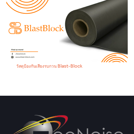
วัสดุป้องกันเสียงรบกวน Blast-Block