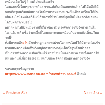
เหมือนเดิม ไม่รู้ว่าคนไม่พอหรืออะไร
โดนแบบนี้เรื่อยๆสุขภาพก็แย่ จากแต่เดิมเป็นคนหลับง่าย ไม่ได้หลับได้
นอนติดๆจนเริ่มหลับยาก เริ่มมีอาการหลอนพะวงกับเสียง เครียด ได้ยิน
เสียงอะไรนิดหน่อยก็ตื่น นี่ถ้าแถวนี้บ้านไหนมีลูกเล็กไม่อยากคิดเลยจะ
ได้รับผลกระทบยังไง
อยากฝากไปถึงหน่วยงานที่เกี่ยวข้องช่วยเร่งจัดการจริงจังด้วย มันไม่
ไหวแล้ว แล้วเชื่อว่าคนอื่นก็โดนผลกระทบเหมือนกันจากแก๊งเด็กแว๊นพ
วกนี้”
ทั้งนี้ภายหลัง
คลิป
ดังกล่าวถูกเผยแพร่ผ่านโลกออนไลน์ ได้มีชาวเน็ตเข้า
มาแสดงความคิดเห็นถึงพฤติกรรมของกลุ่มเด็กวัยรุ่นดังกล่าวว่า
เป็นการสร้างความเดือดร้อนให้ชาวบ้านเป็นอย่างมาก รวมทั้งอยากให้
หน่วยงานที่เกี่ยวข้องเข้ามาแก้ไขและจัดการปัญหาอย่างจริงจัง
ขอขอบคุณข้อมูลจาก
https://www.sanook.com/news/7796562/
ด้วยค่ะ
←
Previous เรื่อง
Next เรื่อง
→