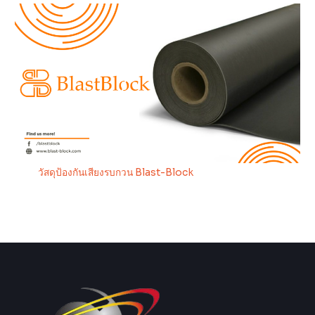
วัสดุป้องกันเสียงรบกวน Blast-Block