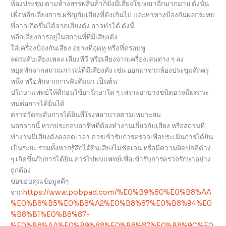
ห้องประชุม ตามห้างสรรพสินค้าก็ยังมีเสียงโฆษณาอีกมากมาย ดังนั้น
เพื่อหลีกเลี่ยงการเผชิญกับเสียงที่ดังเกินไป และหาทางป้องกันผลกระทบ
ที่อาจเกิดขึ้นได้จากเสียงดัง อาจทำได้ ดังนี้
หลีกเลี่ยงการอยู่ในสถานที่ที่มีเสียงดัง
ใส่เครื่องป้องกันเสียง อย่างที่อุดหู หรือที่ครอบหู
ลดระดับเสียงเพลง เสียงทีวี หรือเสียงจากเครื่องเล่นต่าง ๆ ลง
หยุดพักจากสถาณการณ์ที่มีเสียงดัง เช่น ออกมาจากห้องประชุมสักครู่
หนึ่ง หรือพักจากการฟังสัมนา เป็นต้น
ปรึกษาแพทย์ให้ดีก่อนใช้ยารักษาใด ๆ เพราะยาบางชนิดอาจมีผลกระ
ทบต่อการได้ยินได้
ตรวจวัดระดับการได้ยินที่โรงพยาบาลตามเหมาะสม
นอกจากนี้ หากประกอบอาชีพที่ต้องทำงานเกี่ยวกับเสียง หรือสถานที่
ทำงานมีเสียงดังตลอดเวลา ควรเข้ารับการตรวจเพื่อประเมินการได้ยิน
เป็นระยะ รวมทั้งหากรู้สึกได้ยินเสียงไม่ชัดเจน หรือมีความผิดปกติต่าง
ๆ เกิดขึ้นกับการได้ยิน ควรไปพบแพทย์เพื่อเข้ารับการตรวจรักษาอย่าง
ถูกต้อง
ขอขอบคุณข้อมูลดีๆ
จาก
https://www.pobpad.com/%E0%B9%80%E0%B8%AA
%E0%B8%B5%E0%B8%A2%E0%B8%87%E0%B8%94%E0
%B8%B1%E0%B8%87-
%E0%B8%AA%E0%B9%88%E0%B8%87%E0%B8%9C%E0