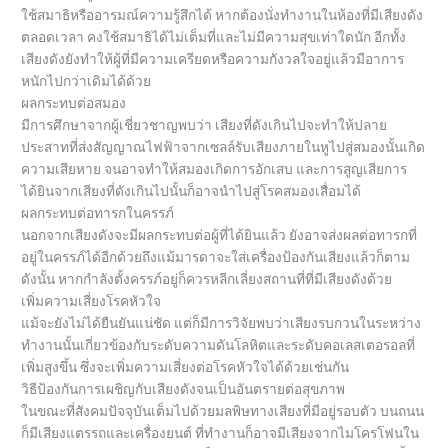
ใช้สมาธิหรืออารมณ์ความรู้สึกได้ หากต้องนั่งทำงานในห้องที่มีเสียงดัง
ตลอดเวลา คงใช้สมาธิได้ไม่เต็มที่และไม่มีความสุขเท่าใดนัก อีกทั้ง
เสียงดังยังทำให้ผู้ที่มีความเครียดหรือความกังวลใจอยู่แล้วมีอาการ
หนักไปกว่าเดิมได้ด้วย
ผลกระทบต่อสมอง
มีการศึกษาจากผู้เชี่ยวชาญพบว่า เสียงที่ดังเกินไปจะทำให้ปลาย
ประสาทที่ส่งสัญญาณไฟฟ้าจากเซลล์รับเสียงภายในหูไปสู่สมองนั้นเกิด
ความเสียหาย จนอาจทำให้สมองเกิดการอักเสบ และการสูญเสียการ
ได้ยินจากเสียงที่ดังเกินไปนั้นก็อาจนำไปสู่โรคสมองเสื่อมได้
ผลกระทบต่อทารกในครรภ์
นอกจากเสียงดังจะมีผลกระทบต่อผู้ที่ได้ยินแล้ว ยังอาจส่งผลต่อทารกที่
อยู่ในครรภ์ได้อีกด้วยถึงแม้มารดาจะใส่เครื่องป้องกันเสียงแล้วก็ตาม
ดังนั้น หากกำลังตั้งครรภ์อยู่ก็ควรหลีกเลี่ยงสถานที่ที่มีเสียงดังด้วย
เพิ่มความเสี่ยงโรคหัวใจ
แม้จะยังไม่ได้ยืนยันแน่ชัด แต่ก็มีการวิจัยพบว่าเสียงรบกวนในระหว่าง
ทำงานนั้นเกี่ยวข้องกับระดับความดันโลหิตและระดับคอเลสเตอรอลที่
เพิ่มสูงขึ้น ซึ่งจะเพิ่มความเสี่ยงต่อโรคหัวใจได้ด้วยเช่นกัน
วิธีป้องกันการเผชิญกับเสียงดังจนเป็นอันตรายต่อสุขภาพ
ในขณะที่สังคมปัจจุบันเต็มไปด้วยมลพิษทางเสียงที่มีอยู่รอบตัว บนถนน
ก็มีเสียงแตรรถและเครื่องยนต์ ที่ทำงานก็อาจมีเสียงจากไมโครโฟนใน