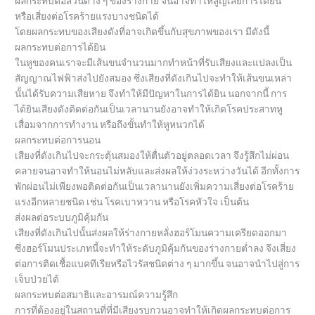
ผลกระทบต่อส่วนต่าง ๆ ของร่างกาย จนอาจทำให้สูญเสียการได้ยิน
หรือเสี่ยงต่อโรคร้ายแรงบางชนิดได้
โดยผลกระทบของเสียงดังที่อาจเกิดขึ้นกับสุขภาพของเรา มีดังนี้
ผลกระทบต่อการได้ยิน
ในหูของคนเราจะมีเส้นขนจำนวนมากทำหน้าที่รับเสียงและแปลงเป็น
สัญญาณไฟฟ้าส่งไปยังสมอง ซึ่งเสียงที่ดังเกินไปจะทำให้เส้นขนเหล่า
นั้นได้รับความเสียหาย จึงทำให้มีปัญหาในการได้ยิน นอกจากนี้ การ
ได้ยินเสียงดังติดต่อกันเป็นเวลานานยังอาจทำให้เกิดโรคประสาทหู
เสื่อมจากการทำงาน หรือถึงขั้นทำให้หูหนวกได้
ผลกระทบต่อการนอน
เสียงที่ดังเกินไปจะกระตุ้นสมองให้ตื่นตัวอยู่ตลอดเวลา จึงรู้สึกไม่ผ่อน
คลายจนอาจทำให้นอนไม่หลับและส่งผลให้ง่วงระหว่างวันได้ อีกทั้งการ
พักผ่อนไม่เพียงพอติดต่อกันเป็นเวลานานยังเพิ่มความเสี่ยงต่อโรคร้าย
แรงอีกหลายชนิด เช่น โรคเบาหวาน หรือโรคหัวใจ เป็นต้น
ส่งผลต่อระบบภูมิคุ้มกัน
เสียงที่ดังเกินไปนั้นส่งผลให้ร่างกายหลั่งฮอร์โมนความเครียดออกมา
ซึ่งฮอร์โมนประเภทนี้จะทำให้ระดับภูมิคุ้มกันของร่างกายต่ำลง จึงเสี่ยง
ต่อการติดเชื้อแบคทีเรียหรือไวรัสชนิดต่าง ๆ มากขึ้น จนอาจนำไปสู่การ
เจ็บป่วยได้
ผลกระทบต่อสมาธิและอารมณ์ความรู้สึก
การที่ต้องอยู่ในสถานที่ที่มีเสียงรบกวนอาจทำให้เกิดผลกระทบต่อการ