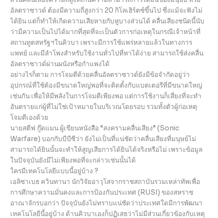
อัลตราซาวด์ ต้องมีความถี่สูงกว่า 20 กิโลเฮิร์ตซ์ขึ้นไป ซึ่งแม้จะฟังไม่
ได้ยิน แต่ก็ทำให้เกิดความเสียหายกับหูบางส่วนได้ คลื่นเสียงชนิดนี้นับ
ว่ามีความเป็นไปได้มากที่สุดที่จะเป็นตัวการก่อเหตุในกรณีเจ้าหน้าที่
สถานทูตสหรัฐฯในคิวบา เพราะมีการใช้แพร่หลายแล้วในทางการ
แพทย์ และมีลำโพงสำหรับใช้งานทั่วไปที่หาได้ง่าย สามารถใช้ส่งคลื่น
อัลตราซาวด์ผ่านผนังหรือกำแพงได้
อย่างไรก็ตาม การโจมตีด้วยคลื่นอัลตราซาวด์ยังมีข้อจำกัดอยู่ว่า
อุปกรณ์ที่ใช้ต้องมีขนาดใหญ่พอที่จะติดตั้งกับแบตเตอรีที่มีขนาดใหญ่
เช่นกัน เพื่อให้มีพลังในการโจมตีเพียงพอ แต่การใช้งานก็เสี่ยงที่จะทำ
อันตรายแก่ผู้ที่ไม่ใช่เป้าหมายในบริเวณโดยรอบ รวมทั้งตัวผู้ก่อเหตุ
โจมตีเองด้วย
นายสตีฟ กู๊ดแมน ผู้เขียนหนังสือ “สงครามคลื่นเสียง” (Sonic
Warfare) บอกกับบีบีซีว่า ยังไม่เป็นที่แน่ชัดว่าคลื่นเสียงที่มนุษย์ไม่
สามารถได้ยินนั้นจะทำให้สูญเสียการได้ยินได้จริงหรือไม่ เพราะข้อมูล
ในปัจจุบันยังมีไม่เพียงพอที่จะกล่าวเช่นนั้นได้
ใครมีเทคโนโลยีแบบนี้อยู่บ้าง ?
เอลิซาเบธ ควินทานา นักวิจัยอาวุโสจากราชสถาบันรวมเหล่าทัพเพื่อ
การศึกษาความมั่นคงและการป้องกันประเทศ (RUSI) ของสหราช
อาณาจักรบอกว่า ปัจจุบันยังไม่ทราบแน่ชัดว่าประเทศใดมีการพัฒนา
เทคโนโลยีนี้อยู่บ้าง ด้านคิวบาเองก็ปฏิเสธว่าไม่มีส่วนเกี่ยวข้องกับเหตุ