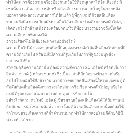
ทำให้คนเราต้องสวมเครื่องป้องกันหรือใช้ที่อุดหูเวลาได้ยินเสียงดัง มิ
เช่นนั้นอาจเกิดอาการหูดับหรือเกิดเสียงรบกวนภายในหูในภายหลัง
นอกจากส่งผลกระทบต่อการได้ยินแล้ว ผู้ที่ถูกโจมตีด้วยคลื่นเสียง
รบกวนยังมีอาการเวียนศีรษะ คลื่นไส้อาเจียน ปวดศีรษะ ทรงตัวไม่อยู่
เกิดตะคริวที่กล้ามเนื้อท้องหรือปวดเกร็งที่ท้อง บางรายอาจถึงขั้นเกิด
ความเสียหายที่สมองได้
อาวุธเสียงที่ไม่มีเสียงจะทำงานอย่างไร ?
ความเป็นไปได้ของอาวุธชนิดนี้มีอยู่สองทาง คือใช้คลื่นเสียงในย่านที่มี
ความถี่ต่ำเกินไป หรือไม่ก็มีความถี่สูงเกินไปกว่าที่หูของมนุษย์จะ
สามารถได้ยิน
สำหรับคลื่นความถี่ต่ำนั้น ต้องมีความถี่ต่ำกว่า 20 เฮิร์ตซ์ หรือที่เรียกว่า
อินฟราซาวด์ (Infrasound) ซึ่งเป็นระดับที่สัตว์อย่างช้าง วาฬ หรือ
ฮิปโปโปเตมัสใช้สื่อสารกัน หากมีการขยายคลื่นเสียงนี้ให้รุนแรงขึ้น ผู้ที่
สัมผัสกับคลื่นเสียงดังกล่าวจะเกิดอาการวิงเวียน ทรงตัวไม่อยู่ หรือใน
กรณีที่รุนแรงอาจไม่สามารถควบคุมการขับถ่ายได้
อย่างไรก็ตาม ดร.โทบี เฮย์ส ผู้เชี่ยวชาญเรื่องคลื่นเสียงได้ให้สัมภาษณ์
กับนิตยสารนิวไซแอนทิสต์ว่า การโจมตีด้วยคลื่นเสียงแบบนี้จะต้องใช้
ลำโพงขยายเสียงความถี่ต่ำจำนวนมาก ทำให้การลอบโจมตีด้วยวิธีนี้
น่าจะทำได้ยาก
ส่วนคลื่นเสียงความถี่สูงที่เกินความสามารถการได้ยินของมนุษย์ หรือ