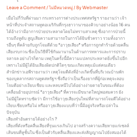
Leave a Comment
/
ไม่มีหมวดหมู่
/ By
Webmaster
เมื่อไม่กี่วันที่ผ่านมา กระทรวงการต่างประเทศสหรัฐฯ รายงานว่า เจ้า
หน้าที่ประจำสถานทูตอเมริกันที่กรุงฮาวานาของคิวบาอย่างน้อย 16 คน
ได้อ้างว่ามีอาการป่วยประหลาดโดยไม่ทราบสาเหตุ ซึ่งอาการป่วยนี้
รวมถึงหูดับ สูญเสียความสามารถในการได้ยินชั่วคราว รวมทั้งอากา
รอื่นๆ ที่คล้ายกับถูกโจมตีด้วย “อาวุธเสียง” หรือการถูกทำร้ายด้วยคลื่น
เสียงรบกวน ซึ่งเป็นวิธีที่ใช้กันมานานในด้านการทหารและการปราบ
จลาจล อย่างไรก็ตาม เหตุในครั้งนี้มีความแปลกประหลาดยิ่งขึ้นไปอีก
เพราะไม่มีผู้ได้ยินเสียงผิดปกติใดๆ ขณะเกิดเหตุแม้แต่คนเดียว
สำนักข่าวเอพีรายงานว่า เหตุโจมตีดังที่อ้างเกิดขึ้นที่บริเวณบ้านพัก
ของบุคลากรสถานทูตสหรัฐฯ ซึ่งถือว่าเป็นเรื่องยากที่ผู้ก่อเหตุจะลอบ
โจมตีอย่างเงียบเชียบ และหลบหนีไปได้อย่างง่ายดายในขณะที่ต้อง
เคลื่อนย้ายอุปกรณ์ “อาวุธเสียง” ที่ควรจะมีขนาดใหญ่พอสมควร ยัง
ไม่มีผู้ใดทราบชัดว่า มีการใช้อาวุธเสียงรุ่นใหม่ที่สามารถโจมตีได้อย่าง
เงียบเชียบหรือไม่ หรืออาวุธเสียงแบบที่ว่านี้มีอยู่จริงหรือเปล่าใน
ปัจจุบัน
เสียงทำอันตรายได้อย่างไร ?
เสียงที่ดังหรือคลื่นเสียงที่รุนแรงเกินไป อาจสร้างความเสียหายแก่เซลล์
เส้นขนที่หูชั้นใน ซึ่งเป็นตัวรับคลื่นเสียงและส่งสัญญาณไปยังสมองได้