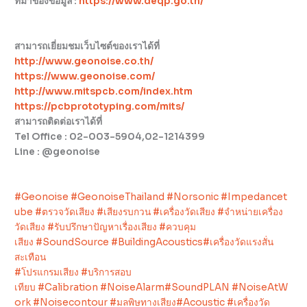
ที่มาของข้อมูล :
https://www.deqp.go.th/
สามารถเยี่ยมชมเว็บไซต์ของเราได้ที่
http://www.geonoise.co.th/
https://www.geonoise.com/
http://www.mitspcb.com/index.htm
https://pcbprototyping.com/mits/
สามารถติดต่อเราได้ที่
Tel Office : 02-003-5904,02-1214399
Line : @geonoise
#Geonoise
#GeonoiseThailand
#Norsonic
#Impedancet
ube
#ตรวจวัดเสียง
#เสียงรบกวน
#เครื่องวัดเสียง
#จำหน่ายเครื่อง
วัดเสียง
#รับปรึกษาปัญหาเรื่องเสียง
#ควบคุม
เสียง
#SoundSource
#BuildingAcoustics
#เครื่องวัดแรงสั่น
สะเทือน
#โปรแกรมเสียง
#บริการสอบ
เทียบ
#Calibration
#NoiseAlarm
#SoundPLAN
#NoiseAtW
ork
#Noisecontour
#มลพิษทางเสียง
#Acoustic
#เครื่องวัด