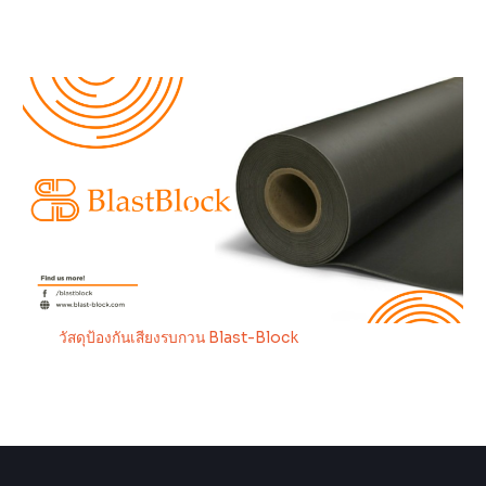
วัสดุป้องกันเสียงรบกวน Blast-Block