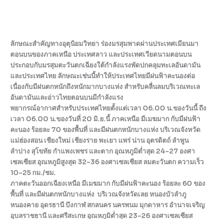
ลักษณะสำคัญทางอุตุนิยมวิทยา ร่องมรสุมพาดผ่านประเทศเมียนมา
ตอนบนของภาคเหนือ ประเทศลาว และประเทศเวียดนามตอนบน
ประกอบกับมรสุมตะวันตกเฉียงใต้กำลังแรงพัดปกคลุมทะเลอันดามัน
และประเทศไทย ลักษณะเช่นนี้ทำให้ประเทศไทยมีฝนฟ้าคะนองต่อ
เนื่องกับมีฝนตกหนักถึงหนักมากบางแห่ง สำหรับคลื่นลมบริเวณทะเล
อันดามันและอ่าวไทยตอนบนมีกำลังแรง
พยากรณ์อากาศสำหรับประเทศไทยตั้งแต่เวลา 06.00 น.ของวันนี้ ถึง
เวลา 06.00 น.ของวันที่ 20 มิ.ย.นี้ ภาคเหนือ มีเมฆมาก กับมีฝนฟ้า
คะนอง ร้อยละ 70 ของพื้นที่ และมีฝนตกหนักบางแห่ง บริเวณจังหวัด
แม่ฮ่องสอน เชียงใหม่ เชียงราย พะเยา แพร่ น่าน อุตรดิตถ์ ลำพูน
ลำปาง สุโขทัย กำแพงเพชร และตาก อุณหภูมิต่ำสุด 24-27 องศา
เซลเซียส อุณหภูมิสูงสุด 32-36 องศาเซลเซียส ลมตะวันตก ความเร็ว
10-25 กม./ชม.
ภาคตะวันออกเฉียงเหนือ มีเมฆมาก กับมีฝนฟ้าคะนอง ร้อยละ 60 ของ
พื้นที่ และมีฝนตกหนักบางแห่ง บริเวณจังหวัดเลย หนองบัวลำภู
หนองคาย อุดรธานี บึงกาฬ สกลนคร นครพนม มุกดาหาร อำนาจเจริญ
อุบลราชธานี และศรีสะเกษ อุณหภูมิต่ำสุด 23-26 องศาเซลเซียส