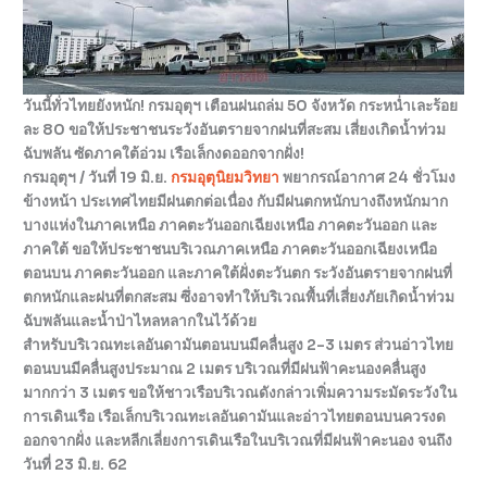
วันนี้ทั่วไทยยังหนัก! กรมอุตุฯ เตือนฝนถล่ม 50 จังหวัด กระหน่ำเละร้อย
ละ 80 ขอให้ประชาชนระวังอันตรายจากฝนที่สะสม เสี่ยงเกิดน้ำท่วม
ฉับพลัน ซัดภาคใต้อ่วม เรือเล็กงดออกจากฝั่ง!
กรมอุตุฯ / วันที่ 19 มิ.ย.
กรมอุตุนิยมวิทยา
พยากรณ์อากาศ 24 ชั่วโมง
ข้างหน้า ประเทศไทยมีฝนตกต่อเนื่อง กับมีฝนตกหนักบางถึงหนักมาก
บางแห่งในภาคเหนือ ภาคตะวันออกเฉียงเหนือ ภาคตะวันออก และ
ภาคใต้ ขอให้ประชาชนบริเวณภาคเหนือ ภาคตะวันออกเฉียงเหนือ
ตอนบน ภาคตะวันออก และภาคใต้ฝั่งตะวันตก ระวังอันตรายจากฝนที่
ตกหนักและฝนที่ตกสะสม ซึ่งอาจทำให้บริเวณพื้นที่เสี่ยงภัยเกิดน้ำท่วม
ฉับพลันและน้ำป่าไหลหลากในไว้ด้วย
สำหรับบริเวณทะเลอันดามันตอนบนมีคลื่นสูง 2-3 เมตร ส่วนอ่าวไทย
ตอนบนมีคลื่นสูงประมาณ 2 เมตร บริเวณที่มีฝนฟ้าคะนองคลื่นสูง
มากกว่า 3 เมตร ขอให้ชาวเรือบริเวณดังกล่าวเพิ่มความระมัดระวังใน
การเดินเรือ เรือเล็กบริเวณทะเลอันดามันและอ่าวไทยตอนบนควรงด
ออกจากฝั่ง และหลีกเลี่ยงการเดินเรือในบริเวณที่มีฝนฟ้าคะนอง จนถึง
วันที่ 23 มิ.ย. 62