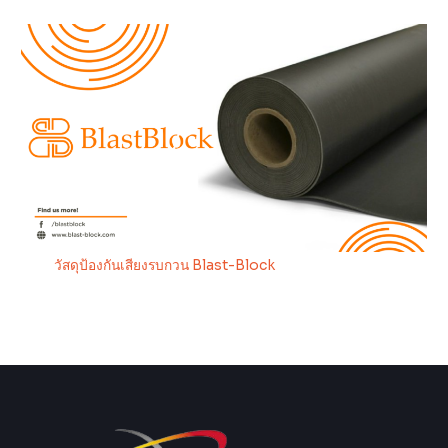
วัสดุป้องกันเสียงรบกวน Blast-Block