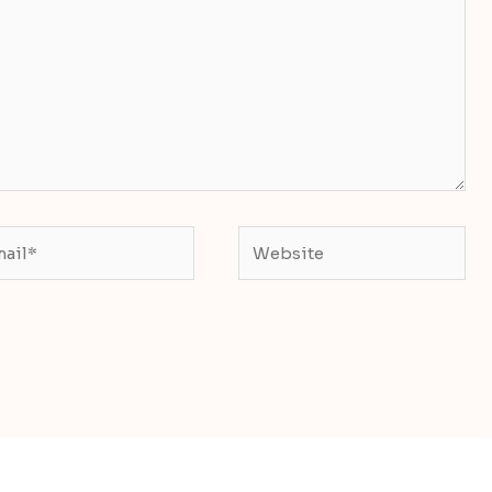
il*
Website