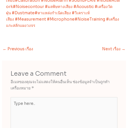
เทียบ
#Calibration
#NoiseAlarm
#SoundPLAN
#NoiseAtW
ork
#Noisecontour
#มลพิษทางเสียง
#Acoustic
#เครื่องวัด
ฝุ่น
#Dustmate
#หาแหล่งกำเนิดเสียง
#วิเคราะห์
เสียง
#Measurement
#Microphone
#NoiseTraining
#เครื่อง
แกะสลักแผงวงจร
←
Previous เรื่อง
Next เรื่อง
→
Leave a Comment
อีเมลของคุณจะไม่แสดงให้คนอื่นเห็น
ช่องข้อมูลจำเป็นถูกทำ
เครื่องหมาย
*
Type
here..