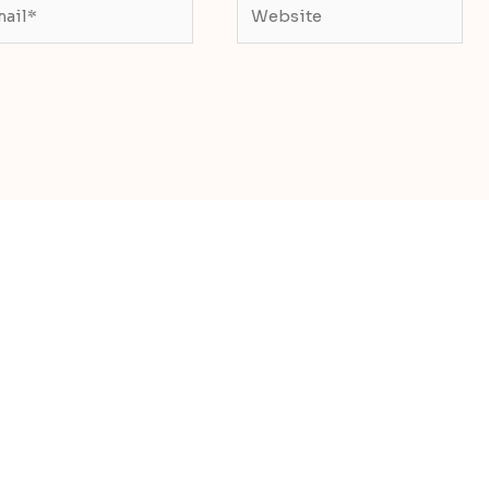
il*
Website