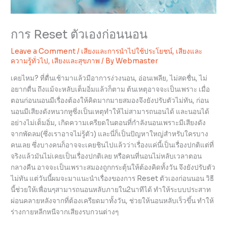
การ Reset ตัวเองก่อนนอน
Leave a Comment
/
เสียงและการนำไปใช้ประโยชน์
,
เสียงและ
ความรู้ทั่วไป
,
เสียงและสุขภาพ
/ By
Webmaster
เคยไหม? ที่ตื่นเช้ามาแล้วมีอาการง่วงนอน, อ่อนเพลีย, ไม่สดชื่น, ไม่
อยากตื่น ถึงแม้จะหลับเต็มอิ่มแล้วก็ตาม ต้นเหตุอาจจะเป็นเพราะ เมื่อ
ตอนก่อนนอนมีเรื่องต้องให้คิดมากมายสมองจึงยังปรับตัวไม่ทัน, ก่อน
นอนมีเสียงดังหนวกหูซึ่งเป็นเหตุทำให้ไม่สามารถนอนได้ และนอนได้
อย่างไม่เต็มอิ่ม, เกิดความเครียดในตอนที่กำลังนอนเพราะมีเสียงดัง
จากพัดลม(ซึ่งเราอาจไม่รู้ตัว) และนี่ก็เป็นปัญหาใหญ่สำหรับใครบาง
คนเลย ซึ่งบางคนก็อาจจะเคยชินไปแล้วว่าเรื่องแค่นี้เป็นเรื่องปกติแต่ที่
จริงแล้วมันไม่เคยเป็นเรื่องปกติเลย หรือคนที่นอนไม่หลับเวลาตอน
กลางคืน อาจจะเป็นเพราะสมองถูกกระตุ้นให้ต้องคิดทั้งวัน จึงยังปรับตัว
ไม่ทัน แต่วันนี้ผมจะมาแนะนำเรื่องของการ Reset ตัวเองก่อนนอน วิธี
นี้ช่วยให้เพื่อนๆสามารถนอนหลับภายใน2นาทีได้ ทำให้ระบบประสาท
ผ่อนคลายหลังจากที่ต้องเครียดมาทั้งวัน, ช่วยให้นอนหลับเร็วขึ้น ทำให้
ร่างกายหลีกหนีจากเสียงรบกวนต่างๆ