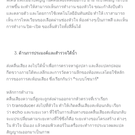
พิเศษ และเมื่อรับสัญญานคลื่นเสียงที่ส่งออกไป นำมาแปรสัณญาน เป็น
ภาพขึ้น จะทำให้สามารถเห็นการทำงาน ของหัวใจ ขณะกำลังบีบตัว
และคลายตัว และโดยการใช้เทคโนโลยีอันทันสมัย ทำให้ เราสามารถ
เห็น การไหลเวียนของเลือดผ่านช่องหัวใจ ห้องต่างๆเป็นภาพสี และเห็น
การทำงาน ปิด-เปิด ของลิ้นหัวใจทั้งสี่ลิ้นได้
ด้านการประมงค์และสำรวจใต้น้ำ
ส่งคลื่นเสียง ลงไปใต้น้ำเพื่อการตรวจหาฝูงปลา และสิ่งแปลกปลอม
กีดขวางภายใต้ทะเลลึกและการวัดความลึกของท้องทะเลโดยใช้หลัก
การของการสะท้อนเสียง ซึ่งเรียกกันว่า “ระบบโซนาร์”
หลักการทำงาน
คลื่นเสียงความถี่สูงจะถูกส่งผ่านออกจากหัวตรวจที่เราเรียก
ว่า transducer ส่งไปที่หัวใจ ทำให้เกิดคลื่นเสียงสะท้อนกลับ เรียก
ว่า echo และระยะเวลา ที่ใช้ในการเดินทางของคลื่นเสียงสะท้อนกลับ
จะแปรเปลี่ยนตามระยะทางที่ใช้ซึ่งก็คือ ระยะห่างของโครงสร้าง ต่างๆ
ใน หัวใจ นั่นเอง แล้วคอมพิวเตอร์ในเครื่องจะทำการประมวลผลแปล
สัญญาณออกมาเป็นภาพ