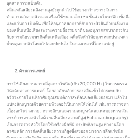
อุตสาหกรรมเป็นต้น
คลื่นเหนือเสียงพลังงานสูงยังถูกนำไปใช้อย่างกว้างขวางในการ
ทำความสะอาดผิวของเครื่องใช้ขนาดเล็ก เช่น ชิ้นส่วนในนาฬิกาข้อมือ
และแว่นตา เป็นต้น เพื่อให้อนุภาคสกปรกที่จับเกาะผิวสั่นด้วยพลังงาน
ของคลื่นเหนือเสียง เพราะความถี่ธรรมชาติของอนุภาคสกปรกตรงกัน
กับความถี่ธรรมชาติคลื่นเหนือเสียง คลื่นจึงทำให้อนุภาคสกปรกเหล่า
นั้นหลุดจากผิวโลหะไปลอยปะปนไปในของเหลวที่
โลหะแช่อยู่
ด้านการแพทย์
การใช้เสียงย่านความถี่อุลตราโซนิค(เกิน 20,000 Hz) ในการตรวจ
วินิจฉัยทางการแพทย์ โดยอาศัยหลักการส่งคลื่นเข้าไปกระทบกับ
อวัยวะภายใน แล้อาศัยคุณสมบัติการสะท้อนของเสียงออกมา แล้วไป
แปลงสัณญาณด้วยความพิวเตอร์เป็นภาพให้เห็นได้ เช่น การตรวจหา
เนื้องอกในร่างกาย , ตรวจลักษณะความสมบูรณ์และเพศของทารกใน
ครรภ์การตรวจหัวใจด้วยคลื่นเสียงความถี่สูง(Echocardiography)
เป็นการตรวจหัวใจโดยใช้เครื่องมือที่มี ประสิทธิภาพสูง ทำงานโดย
อาศัยหลัก การส่งคลื่นเสียงความถี่สูงซึ่งส่งออก มาจาก ผลึกแร่ชนิด