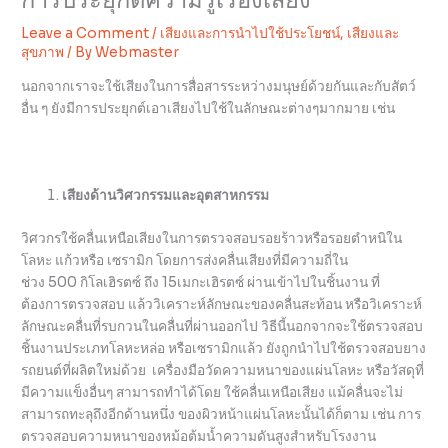
Leave a Comment
/
เสียงและการนำไปใช้ประโยชน์
,
เสียงและ
สุขภาพ
/ By
Webmaster
นอกจากเราจะใช้เสียงในการสื่อสารระหว่างมนุษย์ด้วยกันและกับสัตว์
อื่น ๆ ยังมีการประยุกต์เอาเสียงไปใช้ในลักษณะต่างๆมากมาย เช่น
เสียงด้านวิศวกรรมและอุตสาหกรรม
วิศวกรใช้คลื่นเหนือเสียงในการตรวจสอบรอยร้าวหรือรอยตำหนิใน
โลหะ แก้วหรือ เซรามิก โดยการส่งคลื่นเสียงที่มีความถี่ใน
ช่วง 500 กิโลเฮิรตซ์ ถึง 15เมกะเฮิรตซ์ ผ่านเข้าไปในชิ้นงาน ที่
ต้องการตรวจสอบ แล้ววิเคราะห์ลักษณะของคลื่นสะท้อน หรือวิเคราะห์
ลักษณะคลื่นที่รบกวนในคลื่นที่ผ่านออกไป วิธีนี้นอกจากจะใช้ตรวจสอบ
ชิ้นงานประเภทโลหะหล่อ หรือเซรามิกแล้ว ยังถูกนำไปใช้ตรวจสอบยาง
รถยนต์ที่ผลิตใหม่ด้วย เครื่องมือวัดความหนาของแผ่นโลหะ หรือวัสดุที่
มีความแข็งอื่นๆ สามารถทำได้โดย ใช้คลื่นเหนือเสียง แม้คลื่นจะไม่
สามารถทะลุถึงอีกด้านหนึ่ง ของผิวหน้าแผ่นโลหะนั้นได้ก็ตาม เช่น การ
ตรวจสอบความหนาของหม้อต้มน้ำความดันสูงสำหรับโรงงาน