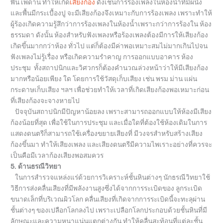
พื้น เพดาน
ทำให้เกิด
เสียงก้อง
ดังเช่นการร้องเพลงในห้องน้ำที่มีผนัง
และพื้นมีกระเบื้องปู
จะมีเสียงก้องจึงเหมาะกับการร้องเพลง
เพราะทำให้
ผู้ร้องเกิดความรู้สึกว่าการร้องเพลง
ในห้องน้ำเพราะกว่าการร้องใน
ห้อง
ธรรมดา ดังนั้น
ห้องสำหรับฟังเพลงหรือร้องเพลง
ต้องมีการให้เสียงก้อง
เกิดขึ้นมากกว่าห้อง
ทั่วไป แต่ก็ต้องมีค่าพอเหมาะสมไม่มากเกิน
ไปจน
ฟังเพลงไม่รู้เรื่อง
หรือเกิดความรำคาญ การออกแบบอาคาร ห้อง
ประชุม
ทั้งสถาปนิกและวิศวกรก็ต้องคำนวณล่วงหน้าว่าให้มีเสียงก้อง
มากหรือน้อยเพียง
ใด
โดยการใช้วัสดุเก็บเสียง เช่น พรม ม่าน แผ่น
กระดาษเก็บเสียง ฯลฯ
เพื่อช่วยทำให้เวลาที่เกิดเสียงก้องพอเหมาะก่อน
ที่เสียงก้องจะจางหายไป
ปัจจุบันสถาปนิกมีปัญหาน้อยลง
เพราะสามารถออกแบบให้ห้องมีเสียง
ก้องน้อยที่สุด
เพื่อใช้ในการประชุม
และเมื่อใดที่ต้องใช้ห้องเดิมในการ
แสดงดนตรีก็สามารถใช้
เครื่องขยายเสียงที่
มีวงจรสำหรับสร้างเสียง
ก้องขึ้นมา ทำให้เสียงเพลง
และเสียงดนตรีมีความไพเราะอย่างที่ควรจะ
เป็นคือมีเวลาก้องเสียงพอสมควร
5. ด้านธรณีวิทยา
ในการสำรวจแหล่งแร่ด้วยการวิเคราะห์ชั้นหินต่างๆ
นักธรณีวิทยาใช้
วิธีการส่งคลื่นเสียงที่มี
พลังงานสูงซึ่งได้จากการระเบิดของ
ลูกระเบิด
ขนาดเล็กที่บริเวณผิวโลก
คลื่นเสียงที่เกิดจาก
การระเบิดนี้จะทะลุผ่าน
ชั้นต่างๆ ของเปลือกโลกลงไป
เพราะเปลือกโลกประกอบด้วยชั้นหิน
ที่มี
ลักษณะและความหนาแน่นแตกต่างกัน
ทำให้คลื่นสะท้อนที่แต่ละชั้น