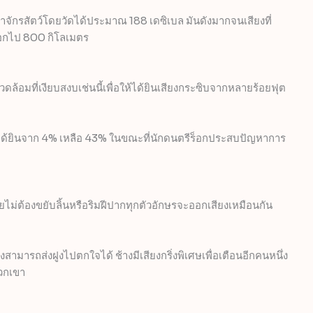
าจักรสัตว์โดยวัดได้ประมาณ 188 เดซิเบล มันดังมากจนเสียงที่
อกไป 800 กิโลเมตร
อมที่เงียบสงบเช่นนี้เพื่อให้ได้ยินเสียงกระซิบจากหลายร้อยฟุต
ด้ยินจาก 4% เหลือ 43% ในขณะที่นักดนตรีร็อกประสบปัญหาการ
ม่ต้องขยับลิ้นหรือริมฝีปากทุกตัวอักษรจะออกเสียงเหมือนกัน
สามารถส่งฝูงไปตกใจได้ ช้างมีเสียงกริ่งพิเศษเพื่อเตือนอีกคนหนึ่ง
พวกเขา