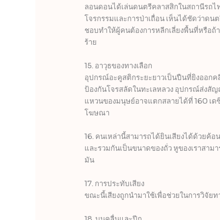
ลอนดอนได้เล่นดนตรีคลาสสิกในสถานีรถไฟใต้
โจรกรรมและการป่าเถื่อน เห็นได้ชัดว่าดนต
ชอบทำให้ผู้คนต้องการหลีกเลี่ยงพื้นที่หรื
ร้าย
15. อาวุธของทางเลือก
อุปกรณ์อะคูสติกระยะยาวเป็นปืนที่ยิงออก
ป้องกันโจรสลัดในทะเลหลวง อุปกรณ์ส่งสัญญ
แหวนของมนุษย์อาจแตกสลายได้ที่ 160 เดซ
โฆษณา
16. คนเหล่านี้สามารถได้ยินเสียงได้ด้วยค้อนก
และรวมกันเป็นขนาดของถั่ว หูของเราสามาร
มัน
17. การประทับเสียง
ขณะนี้เสียงถูกนำมาใช้เพื่อช่วยในการวิจัย
18. บนคลื่นและปีก