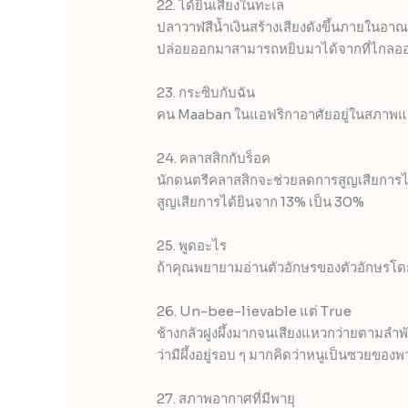
22. ได้ยินเสียงในทะเล
ปลาวาฬสีน้ำเงินสร้างเสียงดังขึ้นภายในอาณ
ปล่อยออกมาสามารถหยิบมาได้จากที่ไกลอ
23. กระซิบกับฉัน
คน Maaban ในแอฟริกาอาศัยอยู่ในสภาพแวดล้
24. คลาสสิกกับร็อค
นักดนตรีคลาสสิกจะช่วยลดการสูญเสียการไ
สูญเสียการได้ยินจาก 13% เป็น 30%
25. พูดอะไร
ถ้าคุณพยายามอ่านตัวอักษรของตัวอักษรโดยไ
26. Un-bee-lievable แต่ True
ช้างกลัวฝูงผึ้งมากจนเสียงแหวกว่ายตามลำพัง
ว่ามีผึ้งอยู่รอบ ๆ มากคิดว่าหนูเป็นซวยของ
27. สภาพอากาศที่มีพายุ