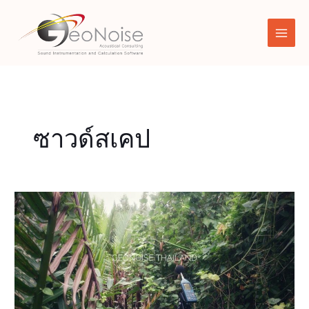
Skip
to
content
ซาวด์สเคป
ซาวด์
สเคป
คือ
อะไร