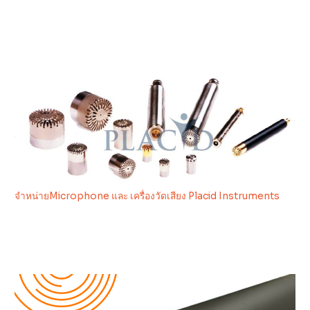
จำหน่ายMicrophone และ เครื่องวัดเสียง Placid Instruments