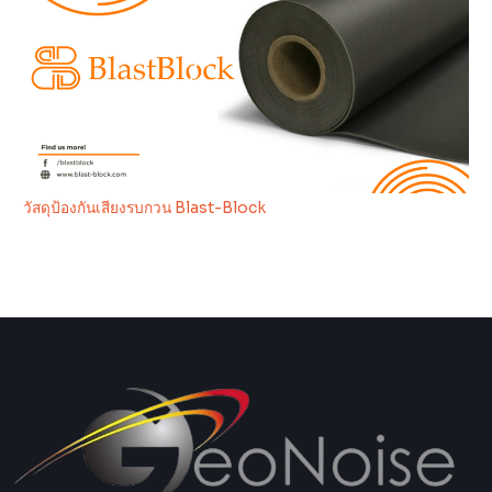
วัสดุป้องกันเสียงรบกวน Blast-Block