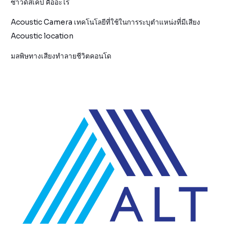
ซาวด์สเคป คืออะไร
Acoustic Camera เทคโนโลยีที่ใช้ในการระบุตำแหน่งที่มีเสียง
Acoustic location
มลพิษทางเสียงทำลายชีวิตคอนโด