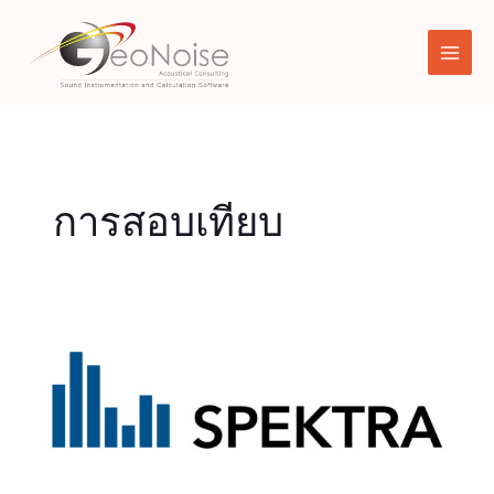
Skip
to
content
การสอบเทียบ
ทาง
เลือก
ใหม่
สำหรับ
การ
สอบ
เทียบ
และ