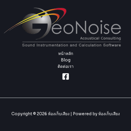
หน้าหลัก
Blog
ติดต่อเรา
Copyright © 2026 ห้องเก็บเสียง | Powered by ห้องเก็บเสียง