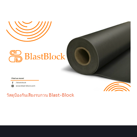
วัสดุป้องกันเสียงรบกวน Blast-Block