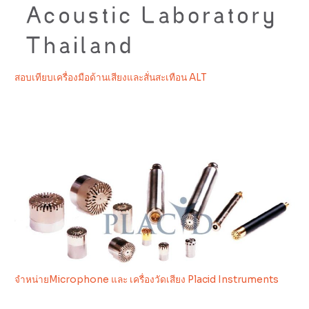
สอบเทียบเครื่องมือด้านเสียงและสั่นสะเทือน ALT
จำหน่ายMicrophone และ เครื่องวัดเสียง Placid Instruments