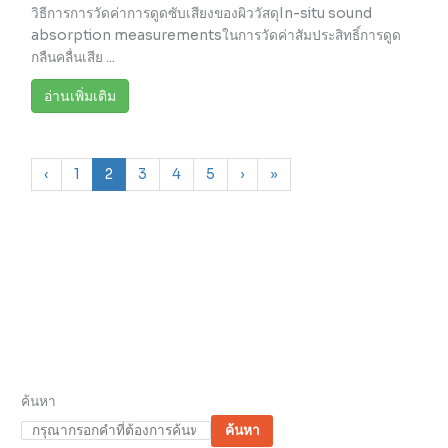
วิธีการการวัดค่าการดูดซับเสียงของผิววัสดุIn-situ sound
absorption measurementsในการวัดค่าสัมประสิทธิ์การดูด
กลืนคลื่นเสีย ...
อ่านเพิ่มเติม
‹
1
2
3
4
5
›
»
ค้นหา
ค้นหา