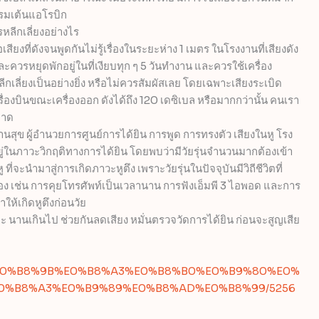
รรมเต้นแอโรบิก
รหลีกเลี่ยงอย่างไร
สียงที่ดังจนพูดกันไม่รู้เรื่องในระยะห่าง 1 เมตร ในโรงงานที่เสียงดัง
ละควรหยุดพักอยู่ในที่เงียบทุก ๆ 5 วันทำงาน และควรใช้เครื่อง
หลีกเลี่ยงเป็นอย่างยิ่ง หรือไม่ควรสัมผัสเลย โดยเฉพาะเสียงระเบิด
ครื่องบินขณะเครื่องออก ดังได้ถึง 120 เดซิเบล หรือมากกว่านั้น คนเรา
ขาด
นสุข ผู้อำนวยการศูนย์การได้ยิน การพูด การทรงตัว เสียงในหู โรง
ยู่ในภาวะวิกฤติทางการได้ยิน โดยพบว่ามีวัยรุ่นจำนวนมากต้องเข้า
่จะนำมาสู่การเกิดภาวะหูตึง เพราะวัยรุ่นในปัจจุบันมีวิถีชีวิตที่
ต้อง เช่น การคุยโทรศัพท์เป็นเวลานาน การฟังเอ็มพี 3 ไอพอด และการ
ะทำให้เกิดหูตึงก่อนวัย
และ นานเกินไป ช่วยกันลดเสียง หมั่นตรวจวัดการได้ยิน ก่อนจะสูญเสีย
ws/%E0%B8%9B%E0%B8%A3%E0%B8%B0%E0%B9%80%E0%
0%B8%A3%E0%B9%89%E0%B8%AD%E0%B8%99/5256