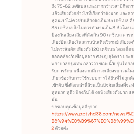
ถึง 75-82 เดซิเบล และมากกว่าเวลามีกิจก
แล้วเสียงดังอย่างไรที่เรียกว่าดังมาก และคว
หูคนเราไม่ควรรับเสียงดังเกิน 85 เดซิเบล คือเ
85 เดซิเบล จึงไม่ควรทำงานเกิน 8 ชั่วโมง แ
ป้องกันเสียง เสียงที่ดังเกิน 90 เดซิเบล ควร
เสียงปืน เสียงในสถานบันเทิงเริงรมย์ เสียงเ
ไม่ควรสัมผัส เสียงดัง 120 เดซิเบล โดยเด็ด
สอดคล้องกับข้อมูลจาก ศ.พ.ญ.สุจิตรา ประสา
พยาบาลกรุงเทพ กล่าวว่า ขณะนี้วัยรุ่นไทยอ
รับการรักษาเนื่องจากมีภาวะเสียงรบกวนในหู ที
เกี่ยวข้องกับการใช้ระบบการได้ยินที่ไม่ถูก
เข้าผับ ซึ่งสิ่งเหล่านี้ล้วนเป็นปัจจัยเสี่ยงที่จ
หูหนวก หูตึง ป้องกันได้ งดฟังเสียงดังมาก 
มัน
ขอขอบคุณข้อมูลดีๆจาก
https://www.pptvhd36.com/ne
B8%94%E0%B9%87%E0%B8%99%E
2
ด้วยค่ะ