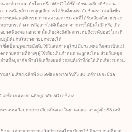
อน องค์การอนามัยโลก หรือ WHO ได้ชี้ถึงภัยของเสียงที่ชัดเจน
ามเหนื่อยล้า การสูญเสียการได้ยินตั้งแต่ระดับชั่วคราว จนถึงขั้น
กระทบต่อพฤติกรรมการแสดงออก เช่น คนที่ได้รับเสียงดังมากๆ จะ
ยาบกระด้าง การสื่อสารไม่ดีเนื่องมาจากการได้ยินไม่ดี หรือ เกิด
ย่างเพียงพอ นอกจากนั้นเสียงดังยังมีผลกระทบถึงระดับฮอร์โมน ที่
มิคุ้มกันในร่างกายบกพร่องได้
ซึ่งเป็นกฎหมายบังคับใช้ในสหภาพยุโรป มีประเทศฝรั่งเศส เป็นแม่
r ตามสถานที่ต่างๆ ผู้ใช้เสียงเกินกำหนด จะถูกลงโทษ ส่วนวันหยุด
นที่อยู่อาศัย ห้ามใช้เครื่องยนต์ รถยนต์เก่าที่ก่อให้เกิดเสียงรบกวน
มเข้มเสียงเฉลี่ยที่ 20 เดซิเบล หากเกินถึง 30 เดซิเบล จะมีผล
ดซิเบล และย่านที่อยู่อาศัย 50 เดซิเบล
ทพฯ ถนนเกือบทุกสาย เสียงเกินและในย่านจอแจ อาจสูงถึง 85 เดซิ
เดซิเบล แต่สวนสาธารณะในประเทศไทย มีการใช้เสียงรบกวนที่มาก