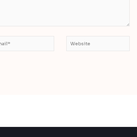
il*
Website