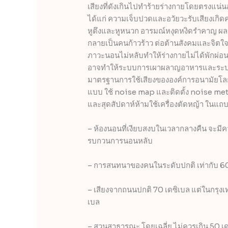
เสียงที่ดังเกินไปทำร้ายร่างกายโดยตรงแน่น
ได้แก่ ความเจ็บปวดและอวัยวะรับเสียงเกิดคว
หูตึงและหูหนวก อารมณ์หงุดหงิดรำคาญ ผล
กลายเป็นคนก้าวร้าว ต่อต้านสังคมและจิตใจห
ภาวะนอนไม่หลับทำให้ร่างกายไม่ได้พักผ่อนอ
อาจทำให้ระบบการเผาผลาญอาหารและระบบภู
มาตรฐานการใช้เสียงขององค์การอนามัยโลก 
แบบ ใช้ noise map และติดตั้ง noise mete
และสุดสัปดาห์ห้ามใช้เครื่องตัดหญ้า ในแถบย่า
– ห้องนอนที่เงียบสงบในเวลากลางคืน จะมีควา
รบกวนการนอนหลับ
– การสนทนาของคนในระดับปกติ เท่ากับ 60 เ
– เสียงจากถนนปกติ 70 เดซิเบล แต่ในกรุงเ
เบล
– สวนสาธารณะ โดยเฉลี่ย ไม่ควรเกิน 50 