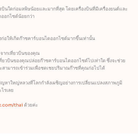
ินใดก่อมลพิษน้อยและมากที่สุด โดยเครื่องบินที่มีเครื่องยนต์และ
ดออกไซด์น้อยกว่า
งก่อให้เกิดก๊าซคาร์บอนไดออกไซด์มากขึ้นเท่านั้น
จากเที่ยวบินของคุณ
าเที่ยวบินของคุณปล่อยก๊าซคาร์บอนไดออกไซด์ไปเท่าใด ซึ่งจะช่วย
่จะสามารถเข้าร่วมเพื่อชดเชยปริมาณก๊าซที่คุณก่อไปได้
้ปัญหาใหญ่หลวงที่โลกกำลังเผชิญอย่างการเปลี่ยนแปลงสภาพภูมิ
อะไรเลย
c.com/thai
ด้วยค่ะ