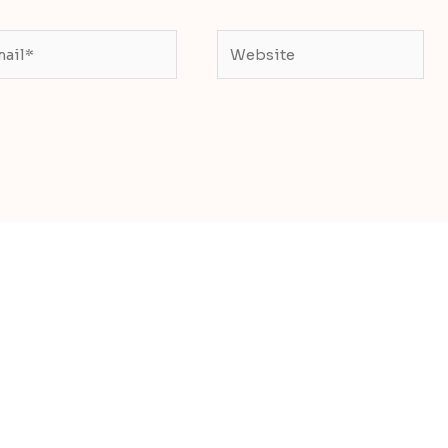
il*
Website