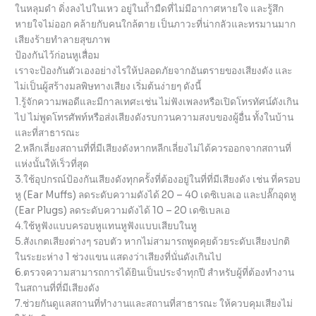
ในหลุมดำ ดิ่งลงไปในเหว อยู่ในถ้ำมืดที่ไม่มีอากาศหายใจ และรู้สึก
หายใจไม่ออก คล้ายกับคนใกล้ตาย เป็นภาวะที่น่ากลัวและทรมานมาก
เสียงร้ายทำลายสุขภาพ
ป้องกันไว้ก่อนหูเสื่อม
เราจะป้องกันตัวเองอย่างไรให้ปลอดภัยจากอันตรายของเสียงดัง และ
ไม่เป็นผู้สร้างมลพิษทางเสียง เริ่มต้นง่ายๆ ดังนี้
1.รู้จักความพอดีและมีกาลเทศะเช่น ไม่ฟังเพลงหรือเปิดโทรทัศน์ดังเกิน
ไป ไม่พูดโทรศัพท์หรือส่งเสียงดังรบกวนความสงบของผู้อื่น ทั้งในบ้าน
และที่สาธารณะ
2.หลีกเลี่ยงสถานที่ที่มีเสียงดังหากหลีกเลี่ยงไม่ได้ควรออกจากสถานที่
แห่งนั้นให้เร็วที่สุด
3.ใช้อุปกรณ์ป้องกันเสียงดังทุกครั้งที่ต้องอยู่ในที่ที่มีเสียงดัง เช่น ที่ครอบ
หู (Ear Muffs) ลดระดับความดังได้ 20 – 40 เดซิเบลเอ และปลั๊กอุดหู
(Ear Plugs) ลดระดับความดังได้ 10 – 20 เดซิเบลเอ
4.ใช้หูฟังแบบครอบหูแทนหูฟังแบบเสียบในหู
5.สังเกตเสียงต่างๆ รอบตัว หากไม่สามารถพูดคุยด้วยระดับเสียงปกติ
ในระยะห่าง 1 ช่วงแขน แสดงว่าเสียงที่นั่นดังเกินไป
6.ตรวจความสามารถการได้ยินเป็นประจำทุกปี สำหรับผู้ที่ต้องทำงาน
ในสถานที่ที่มีเสียงดัง
7.ช่วยกันดูแลสถานที่ทำงานและสถานที่สาธารณะ ให้ควบคุมเสียงไม่