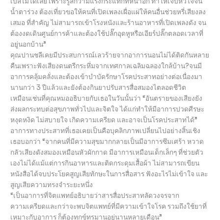
เบสไม่ได้เลย เพราะรู้สึกว่ามีแรงกระแทกที่หน้าอก ทำให้เจ็บหัวใจจน
น้ำตาร่วง ต้องเที่ยวขอให้คนที่เปิดเพลงเผื่อแผ่ให้คนอื่นช่วยหรี่เสียงลง
เสมอ ที่สำคัญ ไม่สามารถเข้าโรงหนังและร้านอาหารที่เปิดเพลงดัง จน
ต้องงดเดินศูนย์การค้าและต้องใช้ปลั๊กอุดหูหรือเอียร์ปลั๊กตลอดเวลาที่
อยู่นอกบ้าน”
คุณปานชลีเคยมีประสบการณ์เลวร้ายจากอาการนอนไม่ได้ติดกันหลาย
คืนเพราะฟังเสียงดนตรีกระหึ่มจากเทศกาลเฉลิมฉลองใกล้บ้าน?จนมี
อาการคลุ้มคลั่งและต้องเข้าบำบัดรักษาโรคประสาทอย่างต่อเนื่องมา
นานกว่า 3 ปีแล้วและยังต้องกินยาปรับสารสื่อสมองไตลอดชีวิต
เหมือนเช่นที่คุณหมออธิบายกับเธอในวันนั้นว่า “อันตรายของเสียงยัง
ส่งผลกระทบต่อสุขภาพทั่วไปและจิตใจ ได้แก่ทำให้มีอาการปวดศีรษะ
หงุดหงิด ไม่สบายใจ เกิดความเครียด และอาจเป็นโรคประสาทได้”
อาการทางประสาทที่เธอเคยเป็นคือบุคลิกภาพเปลี่ยนไปอย่างสิ้นเชิง
เธอบอกว่า “จากคนที่มีความสุขมากกลายเป็นมีอาการซึมเศร้า หวาด
กลัวเสียงดังสมองเหมือนหัวผักกาด มีอาการเหมือนเด็กเล็กๆ ที่ช่วยตัว
เองไม่ได้แม้แต่การกินอาหารและติดกระดุมเสื้อผ้า ไม่สามารถเขียน
หนังสือได้จบประโยคสูญเสียทักษะในการสื่อสาร ฟังอะไรไม่เข้าใจ และ
สูญเสียความทรงจำระยะหนึ่ง
“เป็นอาการที่จิตแพทย์อธิบายว่าสารสื่อประสาทลัดวงจรจาก
ความเครียดและกว่าจะพบจิตแพทย์ที่มีความเข้าใจโรค รวมถึงใช้ยาที่
เหมาะกับอาการ ก็ต้องทุกข์ทรมานอยู่นานหลายเดือน”