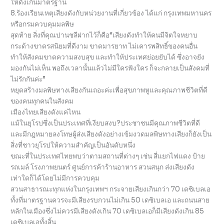
ให้ดังเกินมาตรฐาน
8.ร้องเรียนเหตุเสียงดังกับหน่วยงานที่เกี่ยวข้อง ได้แก่ กรุงเทพมหานคร
หรือกรมควบคุมมลพิษ
สุดท้าย สิ่งที่คุณปานชลีฝากไว้ก็คือ“เสียงดังทำให้คนมีจิตใจหยาบ
กระด้างขาดรสนิยมที่ดีงาม ขาดมารยาท ไม่เคารพสิทธิ์ของคนอื่น
ทำให้สังคมขาดความสงบสุข และทำให้ประเทศย่อยยับได้ ซึ่งอาจยัง
มองกันไม่เห็น พอถึงเวลานั้นแล้วไม่มีใครฟังใคร ก็จะกลายเป็นสังคมที่
ไม่รักกันค่ะ”
หยุดสร้างมลพิษทางเสียงกันเถอะค่ะเพื่อสุขภาพหูและคุณภาพชีวิตที่ดี
ของคนทุกคนในสังคม
เมืองไทยเสียงดังแค่ไหน
แม้ในยุโรปซึ่งเป็นประเทศที่เงียบสงบ?ประชาชนมีคุณภาพชีวิตที่ดี
และมีกฎหมายลงโทษผู้ส่งเสียงดังอย่างเข้มงวดมลพิษทางเสียงก็ยังเป็น
สิ่งที่ชาวยุโรปให้ความสำคัญเป็นอันดับหนึ่ง
ขณะที่ในประเทศไทยพบว่าตามสถานที่ต่างๆ เช่น สี่แยกไฟแดง ป้าย
รถเมล์ โรงภาพยนตร์ ศูนย์การค้าร้านอาหาร สวนสนุก ส่งเสียงดัง
เท่าใดก็ได้โดยไม่มีการควบคุม
สวนสาธารณะทุกแห่งในกรุงเทพฯ กระจายเสียงเกินกว่า 70 เดซิเบลเอ
ทั้งที่มาตรฐานควรจะมีเสียงรบกวนไม่เกิน 50 เดซิเบลเอ และถนนสาย
หลักในเมืองซึ่งไม่ควรมีเสียงดังเกิน 70 เดซิเบลเอก็มีเสียงดังเกิน 85
เดซิเบลเอทั้งสิ้น