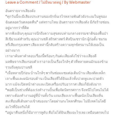
Leave a Comment
/
ไม่มีหมวดหมู่
/ By
Webmaster
อันตรายจากเสียงดัง
“ทุกวันนี้จะมีเสียงประสานของจักจั่นเรไรหลายพันตัวดังระงมในหูของ
ฉันตลอดวันตลอดคืน” แต่ทราบไหม อันตรายจากเสียงดัง มีภัยร้ายซ่อน
อยู่มากกว่าที่คิด
หากฟังเผินๆ คุณอาจนึกถึงความสุขสงบท่ามกลางธรรมชาติของพื้นป่า
สีเขียวแต่สำหรับ คุณปานชลี สถิรศาสตร์ ศิลปินเซรามิก ผู้ก่อตั้ง ชมรม
หรี่เสียงกรุงเทพฯ เสียงเหล่านี้กลับสร้างความทุกข์ทรมานให้เธอเป็น
อย่างมาก
เรามาค้นหาคำตอบเรื่องนี้พร้อมๆ กันค่ะเสียงดังใช่ว่าจะเสียงดี
มลพิษจากเสียงรอบตัวเราอาจเป็นเรื่องใกล้ๆ ตัวที่หลายคนมักมองข้าม
รวมถึงคุณปานชลี
“เมื่อหลายปีก่อน บ้านใกล้ๆ พากันซ่อมแซมต่อเติมบ้าน เสียงตัดเหล็ก
เจาะพื้นและผนังรอบด้าน เป็นเสียงที่ได้ยินแล้วทั้งปวดหูและปวดหัว
มาก แม้จะปิดหน้าต่างและเปิดเครื่องปรับอากาศ เสียงก็ยังดังมาก
“พอดีเป็นช่วงที่ต้องเร่งทำงานปั้นเพื่อจัดนิทรรศการ จึงหนีไปไหนไม่ได้
เพราะต้องทำงานอยู่ที่บ้านทั้งวัน แถมเสียงเจาะพื้นผนังเป็นเสียงสั่น
สะเทือนที่เดินทางเข้าสมองมาโดยผ่านกะโหลกศีรษะ ไม่มีเทคโนโลยี
อะไรที่ป้องกันได้
“อยู่มาคืนหนึ่งก็มีอาการหูดับ คือไม่ได้ยินเสียงอะไรเลย เหมือนตกลงไป