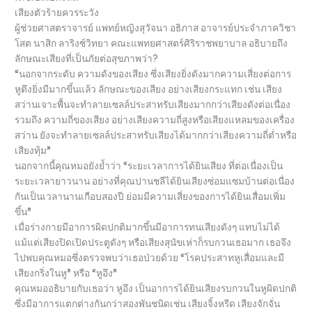
เสียงตัวร้ายควรระวัง
ผู้ช่วยศาสตราจารย์ แพทย์หญิงสุวัจนา อธิภาส อาจารย์ประจำภาควิชา
โสต นาสิก ลาริงซ์วิทยา คณะแพทยศาสตร์ศิริราชพยาบาล อธิบายถึง
ลักษณะเสียงที่เป็นภัยต่อสุขภาพว่า?
“นอกจากระดับ ความดังของเสียง ซึ่งเสียงยิ่งดังมากความเสี่ยงต่อการ
หูตึงยิ่งมีมากขึ้นแล้ว ลักษณะของเสียง อย่างเสียงกระแทก เช่น เสียง
สว่านเจาะพื้นจะทำลายเซลล์ประสาทรับเสียงมากกว่าเสียงดังต่อเนื่อง
รวมถึง ความถี่ของเสียง อย่างเสียงความถี่สูงหรือเสียงแหลมของเครื่อง
สว่าน ยังจะทำลายเซลล์ประสาทรับเสียงได้มากกว่าเสียงความถี่ต่ำหรือ
เสียงทุ้ม”
นอกจากนี้คุณหมอยังย้ำว่า “ระยะเวลาการได้ยินเสียง ที่ต่อเนื่องเป็น
ระยะเวลายาวนาน อย่างที่คุณปานชลีได้ยินเสียงซ่อมแซมบ้านต่อเนื่อง
กันเป็นเวลานานเกือบสองปี ย่อมมีความเสี่ยงของการได้ยินเสื่อมเพิ่ม
ขึ้น”
เมื่อร่างกายมีอาการผิดปกติมากขึ้นมีอาการทนเสียงดังๆ แทบไม่ได้
แม้แต่เสียงปิดเปิดประตูดังๆ หรือเสียงสุนัขเห่าก็รบกวนเธอมาก เธอจึง
ไปพบคุณหมอซึ่งตรวจพบว่าเธอป่วยด้วย “โรคประสาทหูเสื่อมและมี
เสียงกริ่งในหู” หรือ “หูอึง”
คุณหมออธิบายกับเธอว่า หูอึง เป็นอาการได้ยินเสียงรบกวนในหูผิดปกติ
ซึ่งมีอาการแตกต่างกันกว่าสองพันชนิดเช่น เสียงจิ้งหรีด เสียงจักจั่น