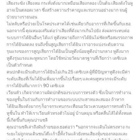
เสียงระฆัง เสียงลม กระทั่งดังมากเหมือนเสียงกลอง เป็นต้น เสียงดังในหู
อาจเป็นตลอดเวลา ซึ่งสร้างความรำคาญและรบกวนอย่างมาก จนผู้
ป่วยบางรายนอน
ไม่หลับหรือป่วยเป็นโรคประสาทได้เช่นเดียวกับอาการที่เกิดขึ้นกับเธอ
นอกจากนี้ คุณหมอเสริมต่อว่าเสียงที่ดังมากเกินไปยัง ส่งผลกระทบต่อ
ระบบการได้ยินอื่นๆ ได้แก่ หูตึงหมายถึงการได้ยินไม่ชัดหรือสมรรถภาพ
การได้ยินลดลง จนถึงขั้นสูญเสียการได้ยิน เราอาจแบ่งระดับความ
รุนแรงของการสูญเสียการได้ยินเป็นหูตึงน้อยหูตึงปานกลาง หูตึงมาก
หูตึงรุนแรงและหูหนวก โดยใช้หน่วยวัดมาตรฐานที่เรียกว่า เดซิเบล
เป็นตัวกำหนด
คนปกติจะมีระดับการได้ยินไม่เกิน 25 เดซิเบล ผู้ที่มีปัญหาหูตึงจะมีค่า
ระดับเสียงที่เริ่มได้ยินเพิ่มมากขึ้นไปเรื่อยๆ และคนหูหนวกจะมีระดับ
การได้ยินที่มากกว่า 90 เดซิเบล
เวียนหัว เกิดจากความผิดปกติของระบบการทรงตัว ซึ่งเป็นการทำงาน
ของหูชั้นในร่วมกับการทำงานของระบบประสาทและสมอง ถ้าหาก
ได้ยินเสียงดังมากๆ ก็อาจกระทบกระเทือนอวัยวะควบคุมการทรงตัวใน
หูชั้นใน ทำให้เราเวียนหัวทรงตัวไม่อยู่ บ้านหมุน หรือคลื่นไส้ได้ทั้งหมด
นี้เกิดขึ้นกับคุณปานชลี
คุณปานชลีเล่าถึงฝันร้ายของเธอต่อว่า “นอกจากจะเดินไม่ตรงทาง กะ
ระยะไม่ถูกจนเดินชนโต๊ะเก้าอี้ทั้งวันแล้วยังทนเสียงทุ้มของกลองและ