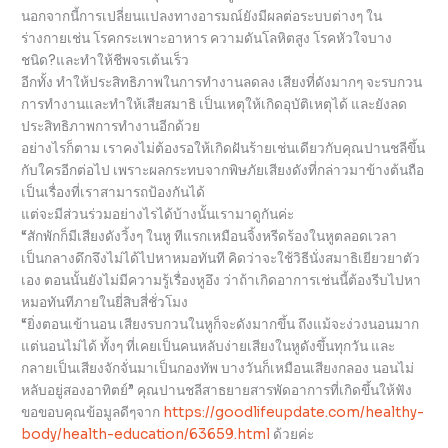
นอกจากนี้การเปลี่ยนแปลงทางอารมณ์ยังมีผลต่อระบบต่างๆ ใน
ร่างกายเช่น โรคกระเพาะอาหาร ความดันโลหิตสูง โรคหัวใจบาง
ชนิด?และทำให้ชีพจรเต้นเร็ว
อีกทั้ง ทำให้ประสิทธิภาพในการทำงานลดลง เสียงที่ดังมากๆ จะรบกวน
การทำงานและทำให้เสียสมาธิ เป็นเหตุให้เกิดอุบัติเหตุได้ และยังลด
ประสิทธิภาพการทำงานอีกด้วย
อย่างไรก็ตาม เราคงไม่ต้องรอให้เกิดฝันร้ายเช่นเดียวกับคุณปานชลีขึ้น
กับใครอีกต่อไป เพราะผลกระทบจากพิษภัยเสียงดังที่กล่าวมาข้างต้นถือ
เป็นเรื่องที่เราสามารถป้องกันได้
แต่จะมีส่วนร่วมอย่างไรได้บ้างนั้นเรามาดูกันค่ะ
“สักพักก็มีเสียงดังวิ้งๆ ในหู ทีแรกเหมือนจิ้งหรีดร้องในหูตลอดเวลา
เป็นกลางดึกจึงไม่ได้ไปหาหมอทันที คิดว่าจะใช้วิธีนั่งสมาธิเยียวยาตัว
เอง ตอนนั้นยังไม่มีความรู้เรื่องหูอึง ว่าถ้าเกิดอาการเช่นนี้ต้องรีบไปหา
หมอทันทีภายในยี่สิบสี่ชั่วโมง
“ยิ่งตอนเข้านอน เสียงรบกวนในหูก็จะดังมากขึ้น ถึงแม้จะง่วงนอนมาก
แต่นอนไม่ได้ ทั้งๆ ที่เคยเป็นคนหลับง่ายเสียงในหูดังขึ้นทุกวัน และ
กลายเป็นเสียงจักจั่นมาเป็นกองทัพ บางวันก็เหมือนเสียงกลอง นอนไม่
หลับอยู่สองอาทิตย์” คุณปานชลีสาธยายสารพัดอาการที่เกิดขึ้นให้ฟัง
ขอขอบคุณข้อมูลดีๆจาก
https://goodlifeupdate.com/healthy-
body/health-education/63659.html
ด้วยค่ะ