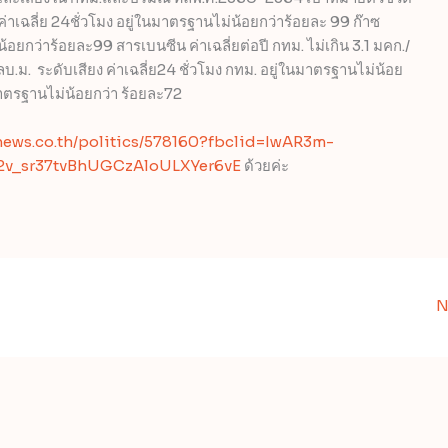
าเฉลี่ย 24ชั่วโมง อยู่ในมาตรฐานไม่น้อยกว่าร้อยละ 99 ก๊าซ
้อยกว่าร้อยละ99 สารเบนซีน ค่าเฉลี่ยต่อปี กทม. ไม่เกิน 3.1 มคก./
.ม. ระดับเสียง ค่าเฉลี่ย24 ชั่วโมง กทม. อยู่ในมาตรฐานไม่น้อย
าตรฐานไม่น้อยกว่า ร้อยละ72
ynews.co.th/politics/578160?fbclid=IwAR3m-
v_sr37tvBhUGCzAloULXYer6vE
ด้วยค่ะ
N