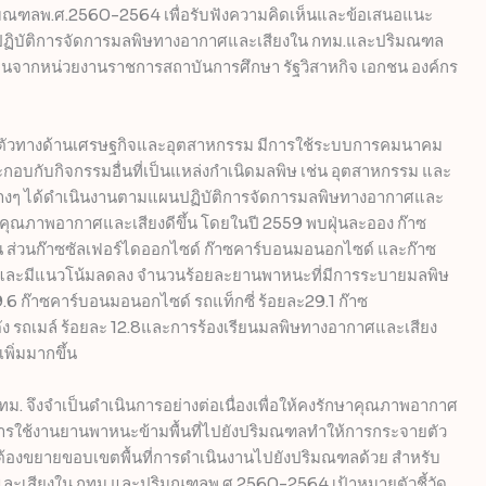
ณฑลพ.ศ.2560-2564 เพื่อรับฟังความคิดเห็นและข้อเสนอแนะ
แผนปฏิบัติการจัดการมลพิษทางอากาศและเสียงใน กทม.และปริมณฑล
ห็นจากหน่วยงานราชการสถาบันการศึกษา รัฐวิสาหกิจ เอกชน องค์กร
ขยายตัวทางด้านเศรษฐกิจและอุตสาหกรรม มีการใช้ระบบการคมนาคม
อบกับกิจกรรมอื่นที่เป็นแหล่งกำเนิดมลพิษ เช่น อุตสาหกรรม และ
งานต่างๆ ได้ดำเนินงานตามแผนปฏิบัติการจัดการมลพิษทางอากาศและ
้คุณภาพอากาศและเสียงดีขึ้น โดยในปี 2559 พบฝุ่นละออง ก๊าซ
 ส่วนก๊าซซัลเฟอร์ไดออกไซด์ ก๊าซคาร์บอนมอนอกไซด์ และก๊าซ
และมีแนวโน้มลดลง จำนวนร้อยละยานพาหนะที่มีการระบายมลพิษ
9.6 ก๊าซคาร์บอนมอนอกไซด์ รถแท็กซี่ ร้อยละ29.1 ก๊าซ
งดัง รถเมล์ ร้อยละ 12.8และการร้องเรียนมลพิษทางอากาศและเสียง
พิ่มมากขึ้น
งกทม. จึงจำเป็นดำเนินการอย่างต่อเนื่องเพื่อให้คงรักษาคุณภาพอากาศ
ี้การใช้งานยานพาหนะข้ามพื้นที่ไปยังปริมณฑลทำให้การกระจายตัว
 จึงต้องขยายขอบเขตพื้นที่การดำเนินงานไปยังปริมณฑลด้วย สำหรับ
และเสียงใน กทม.และปริมณฑลพ.ศ.2560-2564 เป้าหมายตัวชี้วัด