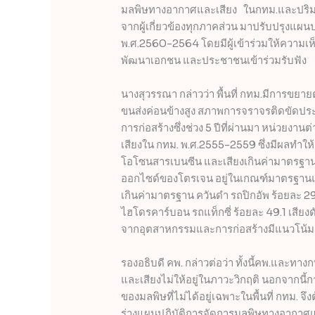
มลพิษทางอากาศและเสียง ในกทม.และปริม
จากผู้เกี่ยวข้องทุกภาคส่วน มาปรับปรุง
พ.ศ.2560-2564 โดยมีผู้เข้าร่วมให้ความเ
พัฒนาเอกชน และประชาชนเข้าร่วมรับฟัง
นางสุวรรณา กล่าวว่า พื้นที่ กทม.มีการ
ขนส่งค่อนข้างสูง สภาพการจราจรติดขัดประก
การก่อสร้างซึ่งช่วง 5 ปีที่ผ่านมา หน่วย
เสียงใน กทม. พ.ศ.2555-2559 ซึ่งมีผลทำให
โอโซนสารเบนซีน และเสียงเกินค่ามาตรฐาน
ออกไซด์ของโตรเจน อยู่ในเกณฑ์มาตรฐาน
เกินค่ามาตรฐาน ควันดำ รถปิกอัพ ร้อยละ 2
ไฮโดรคาร์บอน รถแท็กซี่ ร้อยละ 49.1 เสีย
จากอุตสาหกรรมและการก่อสร้างมีแนวโน้มเ
รองอธิบดี คพ. กล่าวต่อว่า ทั้งนี้คพ.และทา
และเสียงไม่ให้อยู่ในภาวะวิกฤติ นอกจากน
ของมลพิษที่ไม่ได้อยู่เฉพาะในพื้นที่ กทม.
ร่างแผนปฏิบัติการจัดการมลพิษทางอากาศ