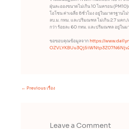
ฝุ่นละอองขนาดไม่เกิน 10 ไมครอน (PM10)ค่
โอโซน ค่าเฉลี่ย 8ชั่วโมง อยู่ในมาตรฐานไม่น
ลบ.ม. กทม. และปริมณฑล ไม่เกิน 2.7 มคก./ลบ
กว่า ร้อยละ 60 กทม. และปริมณฑล อยู่ในม
ขอขอบคุณข้อมูลจาก
https://www.dail
OZVLYKBUu3Qj5iWNtp3Z07N6Njv2
←
Previous เรื่อง
Leave a Comment